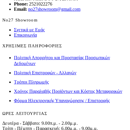
Phone:
2521022276
Email:
no27showroom@gmail.com
No27 Showroom
Σχετικά με Εμάς
Επικοινωνία
ΧΡΗΣΙΜΕΣ ΠΛΗΡΟΦΟΡΙΕΣ
Πολιτική Απορρήτου και Προστασίας Προσωπικών
Δεδομένων
Πολιτική Επιστροφών - Αλλαγών
Τρόποι Πληρωμής
Χρόνος Παραλαβής Προϊόντων και Κόστος Μεταφορικών
Φόρμα Ηλεκτρονικής Υπαναχώρησης / Επιστροφής
ΩΡΕΣ ΛΕΙΤΟΥΡΓΙΑΣ
Δευτέρα - Σάββατο: 9.00π.μ. - 2.00μ.μ.
Τρίτη - Πέμπτη - Παρασκευή: 6.00μ.μ. - 9.00μ.μ.