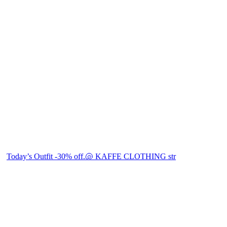
Today’s Outfit -30% off.🐚 KAFFE CLOTHING str