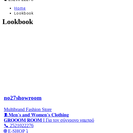
Home
Lookbook
Lookbook
Το Instagram Feed μας
no27showroom
Multibrand Fashion Store
🧵𝐌𝐞𝐧’𝐬 𝐚𝐧𝐝 𝐖𝐨𝐦𝐞𝐧’𝐬 𝐂𝐥𝐨𝐭𝐡𝐢𝐧𝐠
𝐆𝐑𝐎𝐎𝐎𝐌 𝐑𝐎𝐎𝐌 Ι Για τον σύγχρονο γαμπρό
📞 2521022276
🌐 E-SHOP ⤵️