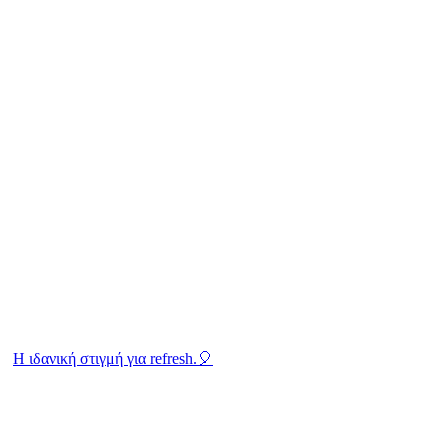
Η ιδανική στιγμή για refresh.🎈