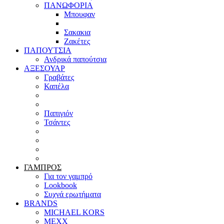
ΠΑΝΩΦΟΡΙΑ
Μπουφαν
Σακακια
Ζακέτες
ΠΑΠΟΥΤΣΙΑ
Ανδρικά παπούτσια
ΑΞΕΣΟΥΑΡ
Γραβάτες
Καπέλα
Παπιγιόν
Τσάντες
ΓΑΜΠΡΟΣ
Για τον γαμπρό
Lookbook
Συχνά ερωτήματα
BRANDS
MICHAEL KORS
MEXX