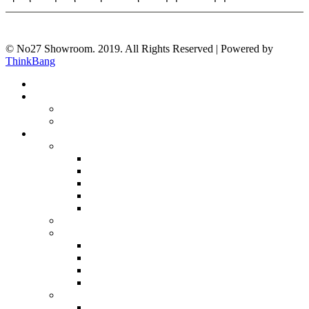
© No27 Showroom. 2019. All Rights Reserved | Powered by
ThinkBang
ΝΕΕΣ ΠΑΡΑΛΑΒΕΣ
Νέα ανδρική συλλογή
Νέα γυναικεία συλλογή
ΑΝΔΡΑΣ
ΜΠΛΟΥΖΕΣ
Polo
t-shirt
Πλεκτά
ΠΟΥΚΑΜΙΣΑ
ΠΑΝΤΕΛΟΝΙΑ
Jeans
Chinos
ΠΑΝΩΦΟΡΙΑ
Μπουφάν