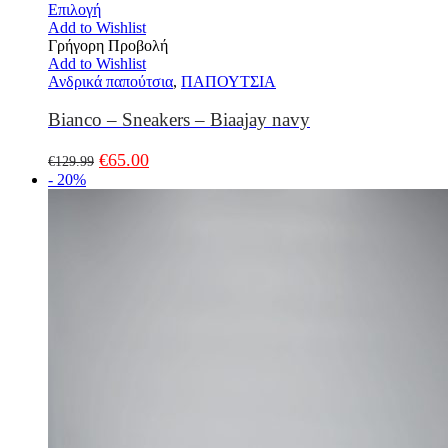
Επιλογή
Add to Wishlist
Γρήγορη Προβολή
Add to Wishlist
Ανδρικά παπούτσια
,
ΠΑΠΟΥΤΣΙΑ
Bianco – Sneakers – Biaajay navy
€
65.00
€
129.99
- 20%