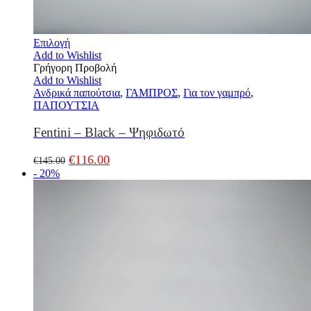
Επιλογή
Add to Wishlist
Γρήγορη Προβολή
Add to Wishlist
Ανδρικά παπούτσια
,
ΓΑΜΠΡΟΣ
,
Για τον γαμπρό
,
ΠΑΠΟΥΤΣΙΑ
Fentini – Black – Ψηφιδωτό
€
116.00
€
145.00
- 20%