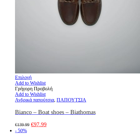
Επιλογή
Add to Wishlist
Γρήγορη Προβολή
Add to Wishlist
Ανδρικά παπούτσια
,
ΠΑΠΟΥΤΣΙΑ
Bianco – Boat shoes – Biathomas
€
97.99
€
139.99
- 50%