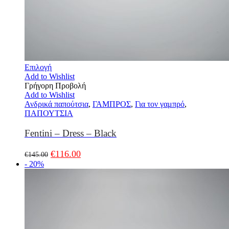
Επιλογή
Add to Wishlist
Γρήγορη Προβολή
Add to Wishlist
Ανδρικά παπούτσια
,
ΓΑΜΠΡΟΣ
,
Για τον γαμπρό
,
ΠΑΠΟΥΤΣΙΑ
Fentini – Dress – Black
€
116.00
€
145.00
- 20%