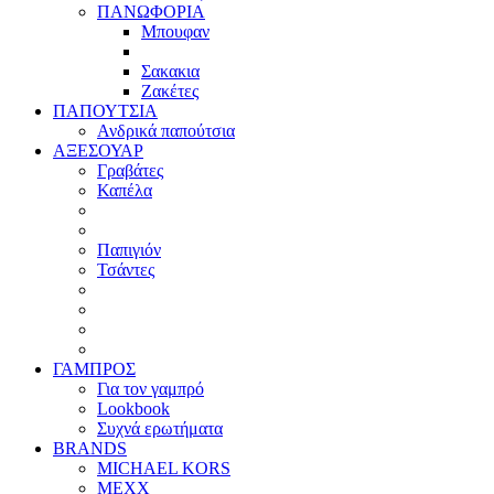
ΠΑΝΩΦΟΡΙΑ
Μπουφαν
Σακακια
Ζακέτες
ΠΑΠΟΥΤΣΙΑ
Ανδρικά παπούτσια
ΑΞΕΣΟΥΑΡ
Γραβάτες
Καπέλα
Παπιγιόν
Τσάντες
ΓΑΜΠΡΟΣ
Για τον γαμπρό
Lookbook
Συχνά ερωτήματα
BRANDS
MICHAEL KORS
MEXX