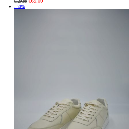
€
65.00
€
129.99
- 50%