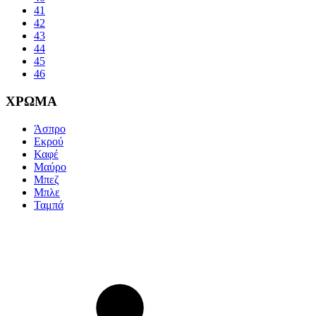
41
42
43
44
45
46
ΧΡΩΜΑ
Άσπρο
Εκρού
Καφέ
Μαύρο
Μπεζ
Μπλε
Ταμπά