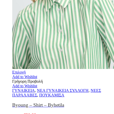
Επιλογή
Add to Wishlist
Γρήγορη Προβολή
Add to Wishlist
ΓΥΝΑΙΚΕΙΑ
,
ΝΕΑ ΓΥΝΑΙΚΕΙΑ ΣΥΛΛΟΓΗ
,
ΝΕΕΣ
ΠΑΡΑΛΑΒΕΣ
,
ΠΟΥΚΑΜΙΣΑ
Byoung – Shirt – Byhetila