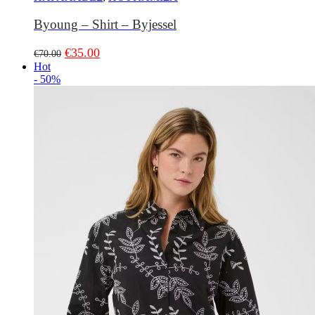
Byoung – Shirt – Byjessel
€
35.00
€
70.00
Hot
- 50%