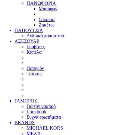
ΠΑΝΩΦΟΡΙΑ
Μπουφαν
Σακακια
Ζακέτες
ΠΑΠΟΥΤΣΙΑ
Ανδρικά παπούτσια
ΑΞΕΣΟΥΑΡ
Γραβάτες
Καπέλα
Παπιγιόν
Τσάντες
ΓΑΜΠΡΟΣ
Για τον γαμπρό
Lookbook
Συχνά ερωτήματα
BRANDS
MICHAEL KORS
MEXX