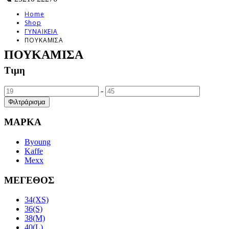
Home
Shop
ΓΥΝΑΙΚΕΙΑ
ΠΟΥΚΑΜΙΣΑ
ΠΟΥΚΑΜΙΣΑ
Τιμη
-
Φιλτράρισμα
ΜΑΡΚΑ
Byoung
Kaffe
Mexx
ΜΕΓΕΘΟΣ
34(XS)
36(S)
38(M)
40(L)