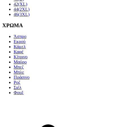
42(XL)
44(2XL)
46(3XL)
ΧΡΩΜΑ
Άσπρο
Εκρού
Κάμελ
Καφέ
Κίτρινο
Μαύρο
Μπεζ
Μπλε
Πράσινο
Ροζ
Σιέλ
Φουξ