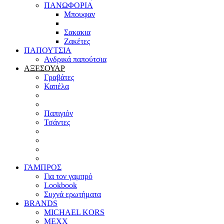
ΠΑΝΩΦΟΡΙΑ
Μπουφαν
Σακακια
Ζακέτες
ΠΑΠΟΥΤΣΙΑ
Ανδρικά παπούτσια
ΑΞΕΣΟΥΑΡ
Γραβάτες
Καπέλα
Παπιγιόν
Τσάντες
ΓΑΜΠΡΟΣ
Για τον γαμπρό
Lookbook
Συχνά ερωτήματα
BRANDS
MICHAEL KORS
MEXX