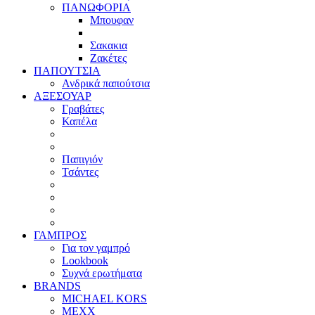
ΠΑΝΩΦΟΡΙΑ
Μπουφαν
Σακακια
Ζακέτες
ΠΑΠΟΥΤΣΙΑ
Ανδρικά παπούτσια
ΑΞΕΣΟΥΑΡ
Γραβάτες
Καπέλα
Παπιγιόν
Τσάντες
ΓΑΜΠΡΟΣ
Για τον γαμπρό
Lookbook
Συχνά ερωτήματα
BRANDS
MICHAEL KORS
MEXX