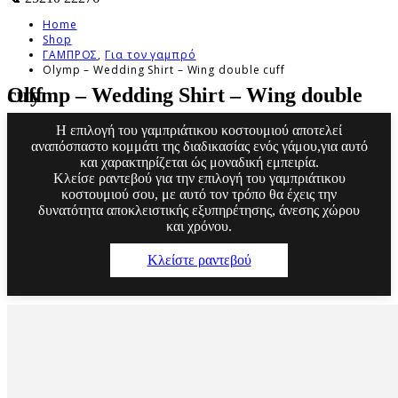
Home
Shop
ΓΑΜΠΡΟΣ
,
Για τον γαμπρό
Olymp – Wedding Shirt – Wing double cuff
Olymp – Wedding Shirt – Wing double cuff
Η επιλογή του γαμπριάτικου κοστουμιού αποτελεί
αναπόσπαστο κομμάτι της διαδικασίας ενός γάμου,για αυτό
και χαρακτηρίζεται ώς μοναδική εμπειρία.
Κλείσε ραντεβού για την επιλογή του γαμπριάτικου
κοστουμιού σου, με αυτό τον τρόπο θα έχεις την
δυνατότητα αποκλειστικής εξυπηρέτησης, άνεσης χώρου
και χρόνου.
Κλείστε ραντεβού