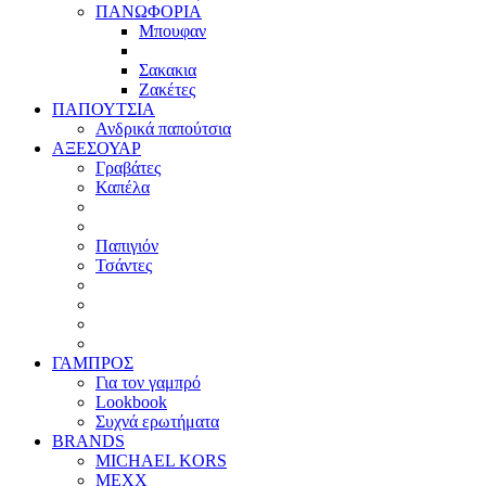
ΠΑΝΩΦΟΡΙΑ
Μπουφαν
Σακακια
Ζακέτες
ΠΑΠΟΥΤΣΙΑ
Ανδρικά παπούτσια
ΑΞΕΣΟΥΑΡ
Γραβάτες
Καπέλα
Παπιγιόν
Τσάντες
ΓΑΜΠΡΟΣ
Για τον γαμπρό
Lookbook
Συχνά ερωτήματα
BRANDS
MICHAEL KORS
MEXX