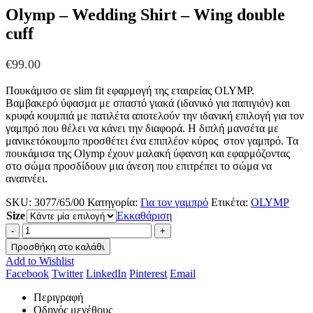
Olymp – Wedding Shirt – Wing double
cuff
€
99.00
Πουκάμισο σε slim fit εφαρμογή της εταιρείας OLYMP.
Βαμβακερό ύφασμα με σπαστό γιακά (ιδανικό για παπιγιόν) και
κρυφά κουμπιά με πατιλέτα αποτελούν την ιδανική επιλογή για τον
γαμπρό που θέλει να κάνει την διαφορά. Η διπλή μανσέτα με
μανικετόκουμπο προσθέτει ένα επιπλέον κύρος στον γαμπρό. Τα
πουκάμισα της Olymp έχουν μαλακή ύφανση και εφαρμόζοντας
στο σώμα προσδίδουν μια άνεση που επιτρέπει το σώμα να
αναπνέει.
SKU:
3077/65/00
Κατηγορία:
Για τον γαμπρό
Ετικέτα:
OLYMP
Size
Εκκαθάριση
-
+
Προσθήκη στο καλάθι
Add to Wishlist
Facebook
Twitter
LinkedIn
Pinterest
Email
Περιγραφή
Οδηγός μεγέθους